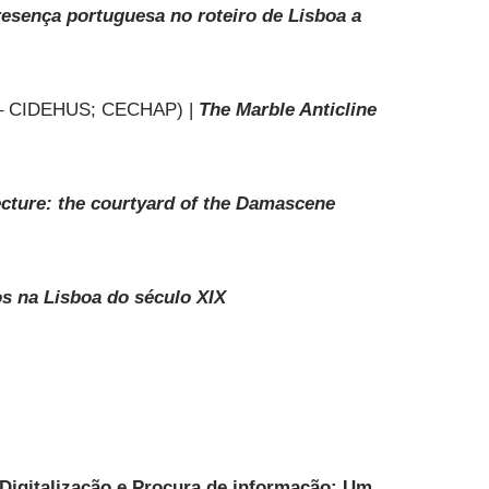
resença portuguesa no roteiro de Lisboa a
ra – CIDEHUS; CECHAP) |
The Marble Anticline
tecture: the courtyard of the Damascene
s na Lisboa do século XIX
 Digitalização e Procura de informação: Um