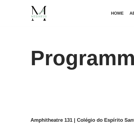
HOME
A
Avançar
para
o
conteúdo
Programm
Amphitheatre 131 | Colégio do Espírito San