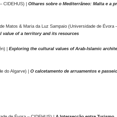
a – CIDEHUS) |
Olhares sobre o Mediterrâneo: Malta e a p
o de Matos & Maria da Luz Sampaio (Universidade de Évo
l value of a territory and its resources
én) |
Exploring the cultural values of Arab-Islamic archi
e do Algarve) |
O calcetamento de arruamentos e passeio
dade de Évora – CIDEHUS) |
A Intersecção entre Turismo,