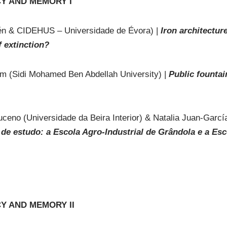
Y AND MEMORY I
aén & CIDEHUS – Universidade de Évora) |
Iron architectur
f extinction?
m (Sidi Mohamed Ben Abdellah University) |
Public fountai
eno (Universidade da Beira Interior) & Natalia Juan-Garcí
 de estudo: a Escola Agro-Industrial de Grândola e a Es
Y AND MEMORY II